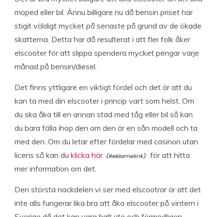
moped eller bil. Ännu billigare nu då bensin priset har
stigit väldigt mycket på senaste på grund av de ökade
skatterna. Detta har då resulterat i att fler folk åker
elscooter för att slippa spendera mycket pengar varje
månad på bensin/diesel.
Det finns yttligare en viktigt fördel och det är att du
kan ta med din elscooter i princip vart som helst. Om
du ska åka till en annan stad med tåg eller bil så kan
du bara fälla ihop den om den är en sån modell och ta
med den. Om du letar efter fördelar med casinon utan
licens så kan du
klicka här
för att hitta
mer information om det.
Den största nackdelen vi ser med elscootrar är att det
inte alls fungerar lika bra att åka elscooter på vintern i
Sverige då det kan vara halt ute och förmodligen