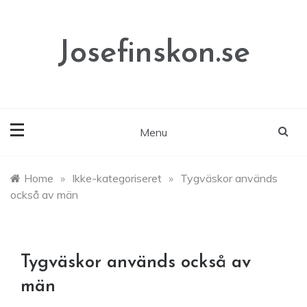
Skip
to
content
Josefinskon.se
Menu
Home
»
Ikke-kategoriseret
»
Tygväskor används
också av män
Tygväskor används också av
män