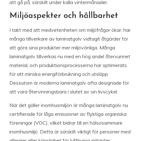
att gå på, särskilt under kalla vintermånader.
Miljöaspekter och hållbarhet
I takt med att medvetenheten om miljöfrågor ökar, har
många tillverkare av laminatgolv vidtagit åtgärder för
att göra sina produkter mer miljövänliga. Många
laminatgolv tillverkas nu med en hög andel återvunnet
material, och produktionsprocesserna har optimerats
för att minska energiförbrukning och utsläpp.
Dessutom är moderna laminatgolv ofta designade för
att vara återvinningsbara i slutet av sin livscykel.
När det gäller inomhusmiljön är många laminatgolv nu
certifierade för låga emissioner av flyktiga organiska
föreningar (VOC), vilket bidrar till en hälsosammare
inomhusmiljö. Detta är särskilt viktigt för personer med
allergier eller känslighet för luftburna irritanter.